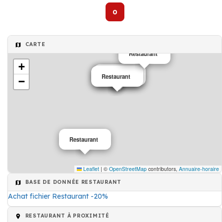
0
CARTE
Restaurant
+
Restaurant
Restaurant
Café
−
Restaurant
Leaflet
|
©
OpenStreetMap
contributors,
Annuaire-horaire
BASE DE DONNÉE RESTAURANT
Achat fichier Restaurant -20%
RESTAURANT À PROXIMITÉ