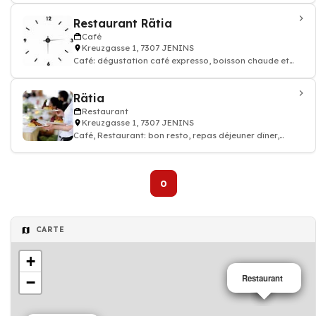
Restaurant Rätia
Café
Kreuzgasse 1, 7307 JENINS
Café: dégustation café expresso, boisson chaude et
thé, Restaurant
Rätia
Restaurant
Kreuzgasse 1, 7307 JENINS
Café, Restaurant: bon resto, repas déjeuner dîner,
restauration
0
CARTE
+
Restaurant
Café
−