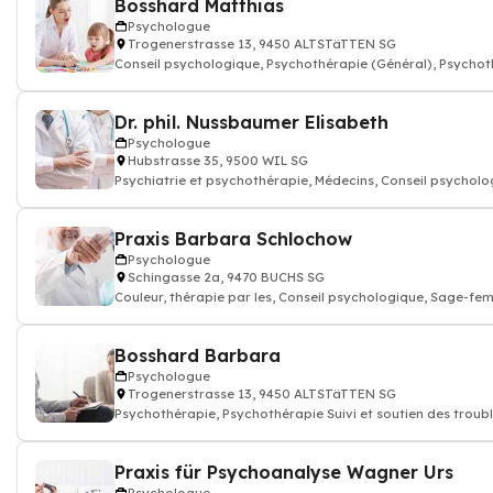
Bosshard Matthias
Psychologue
Trogenerstrasse 13, 9450 ALTSTäTTEN SG
Conseil psychologique, Psychothérapie (Général), Psychot
(Psychothérape
Dr. phil. Nussbaumer Elisabeth
Psychologue
Hubstrasse 35, 9500 WIL SG
Psychiatrie et psychothérapie, Médecins, Conseil psycholo
Thérapie d'ad
Praxis Barbara Schlochow
Psychologue
Schingasse 2a, 9470 BUCHS SG
Couleur, thérapie par les, Conseil psychologique, Sage-f
Bosshard Barbara
Psychologue
Trogenerstrasse 13, 9450 ALTSTäTTEN SG
Psychothérapie, Psychothérapie Suivi et soutien des troub
psychologique, psychologue
Praxis für Psychoanalyse Wagner Urs