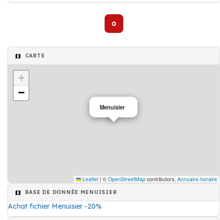
0
CARTE
+
−
Menuisier
Leaflet
|
©
OpenStreetMap
contributors,
Annuaire-horaire
BASE DE DONNÉE MENUISIER
Achat fichier Menuisier -20%