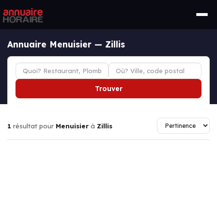
Annuaire Menuisier — Zillis
Trouver
1
résultat pour
Menuisier
à
Zillis