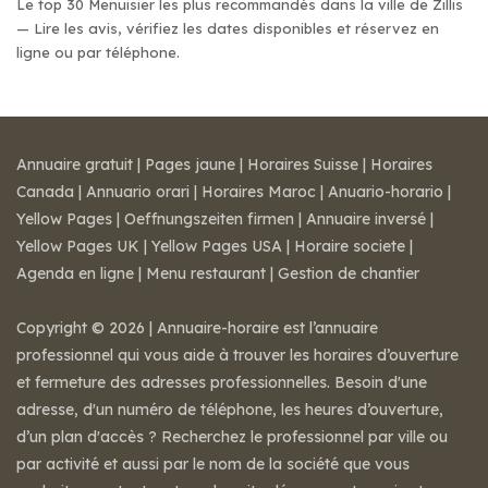
Le top 30 Menuisier les plus recommandés dans la ville de Zillis
— Lire les avis, vérifiez les dates disponibles et réservez en
ligne ou par téléphone.
Annuaire gratuit
|
Pages jaune
|
Horaires Suisse
|
Horaires
Canada
|
Annuario orari
|
Horaires Maroc
|
Anuario-horario
|
Yellow Pages
|
Oeffnungszeiten firmen
|
Annuaire inversé
|
Yellow Pages UK
|
Yellow Pages USA
|
Horaire societe
|
Agenda en ligne
|
Menu restaurant
|
Gestion de chantier
Copyright © 2026 | Annuaire-horaire est l’annuaire
professionnel qui vous aide à trouver les horaires d’ouverture
et fermeture des adresses professionnelles. Besoin d'une
adresse, d'un numéro de téléphone, les heures d’ouverture,
d’un plan d'accès ? Recherchez le professionnel par ville ou
par activité et aussi par le nom de la société que vous