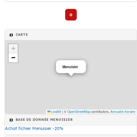
0
CARTE
+
−
Menuisier
Leaflet
|
©
OpenStreetMap
contributors,
Annuaire-horaire
BASE DE DONNÉE MENUISIER
Achat fichier Menuisier -20%