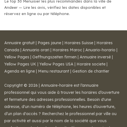
Le top 30 Menuisier les plus recommandés dans la ville de
Andeer — Lire les avis, vérifiez les dates disponibles et
réservez en ligne ou par téléphone.
Annuaire gratuit
|
Pages jaune
|
Horaires Suisse
|
Horaires
Canada
|
Annuario orari
|
Horaires Maroc
|
Anuario-horario
|
Yellow Pages
|
Oeffnungszeiten firmen
|
Annuaire inversé
|
Yellow Pages UK
|
Yellow Pages USA
|
Horaire societe
|
Agenda en ligne
|
Menu restaurant
|
Gestion de chantier
Copyright © 2026 | Annuaire-horaire est l’annuaire
professionnel qui vous aide à trouver les horaires d’ouverture
et fermeture des adresses professionnelles. Besoin d'une
adresse, d'un numéro de téléphone, les heures d’ouverture,
d’un plan d'accès ? Recherchez le professionnel par ville ou
par activité et aussi par le nom de la société que vous