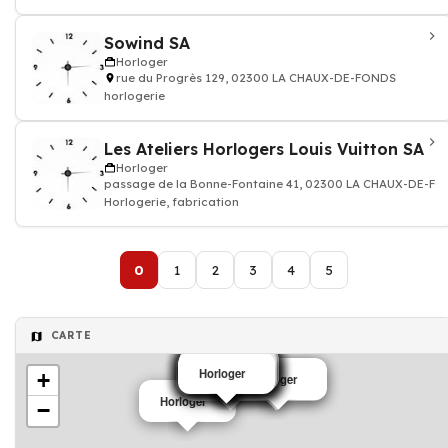
Sowind SA
Horloger
rue du Progrès 129, 02300 LA CHAUX-DE-FONDS
horlogerie
Les Ateliers Horlogers Louis Vuitton SA
Horloger
passage de la Bonne-Fontaine 41, 02300 LA CHAUX-DE-F
Horlogerie, fabrication
0
1
2
3
4
5
CARTE
Horloger
Horloger
Horloger
Horloger
Horloger
Horloger
Horloger
Horloger
Horloger
Horloger
Horloger
Horloger
Horloger
+
Horloger
Horloger
Horloger
Horloger
−