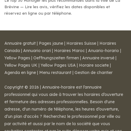
Le top 30 Horloger les plus recommandés dans la ville de La
Brévine — Lire les avis, vérifiez les dates disponibles et
réservez en ligne ou par téléphone.
Annuaire gratuit
|
Pages jaune
|
Horaires Suisse
|
Horaires
Canada
|
Annuario orari
|
Horaires Maroc
|
Anuario-horario
|
Yellow Pages
|
Oeffnungszeiten firmen
|
Annuaire inversé
|
Yellow Pages UK
|
Yellow Pages USA
|
Horaire societe
|
Agenda en ligne
|
Menu restaurant
|
Gestion de chantier
Copyright © 2026 | Annuaire-horaire est l’annuaire
professionnel qui vous aide à trouver les horaires d’ouverture
et fermeture des adresses professionnelles. Besoin d'une
adresse, d'un numéro de téléphone, les heures d’ouverture,
d’un plan d'accès ? Recherchez le professionnel par ville ou
par activité et aussi par le nom de la société que vous