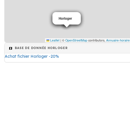
Horloger
Horloger
Horloger
Leaflet
|
©
OpenStreetMap
contributors,
Annuaire-horaire
BASE DE DONNÉE HORLOGER
Achat fichier Horloger -20%