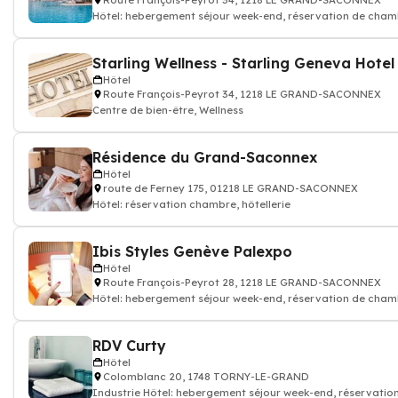
Route François-Peyrot 34, 1218 LE GRAND-SACONNEX
Hôtel: hebergement séjour week-end, réservation de chamb
Hôtel
Route François-Peyrot 34, 1218 LE GRAND-SACONNEX
Centre de bien-être, Wellness
Résidence du Grand-Saconnex
Hôtel
route de Ferney 175, 01218 LE GRAND-SACONNEX
Hôtel: réservation chambre, hôtellerie
Ibis Styles Genève Palexpo
Hôtel
Route François-Peyrot 28, 1218 LE GRAND-SACONNEX
Hôtel: hebergement séjour week-end, réservation de chamb
RDV Curty
Hôtel
Colomblanc 20, 1748 TORNY-LE-GRAND
Industrie Hôtel: hebergement séjour week-end, réservati