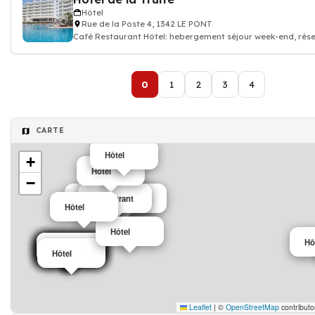
Hôtel
Rue de la Poste 4, 1342 LE PONT
Café Restaurant Hôtel: hebergement séjour week-end, rés
chambre hotellerie
0
1
2
3
4
CARTE
Hôtel
+
Hôtel
−
Salons de thé café
Restaurant
Café
Hôtel
Hôtel
Hôtel
Hô
Hôtel
Hôtel
Hôtel
Hôtel
Hôtel
Hôtel
Hôtel
Hôtel
Hôtel
Hôtel
Hôtel
Leaflet
|
©
OpenStreetMap
contributo