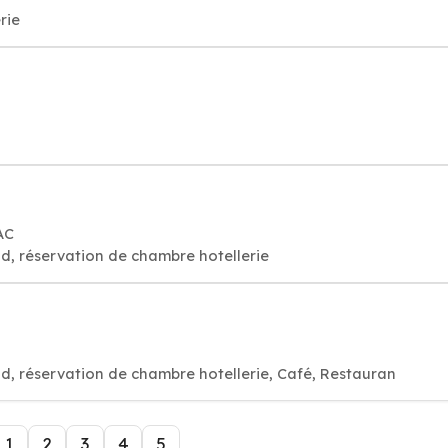
rie
AC
d, réservation de chambre hotellerie
d, réservation de chambre hotellerie, Café, Restauran
1
2
3
4
5