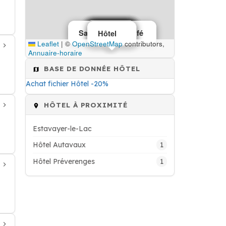
Hôtel
Hôtel
Hôtel
Hôtel
Hôtel
Salons de thé café
Hôtel
Hôtel
Hôtel
Hôtel
Hôtel
Hôtel
Hôtel
Leaflet
|
©
OpenStreetMap
contributors,
Annuaire-horaire
BASE DE DONNÉE HÔTEL
Achat fichier Hôtel -20%
HÔTEL À PROXIMITÉ
Estavayer-le-Lac
1
Hôtel Autavaux
1
Hôtel Préverenges