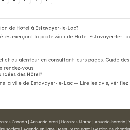
sion de Hôtel à Estavayer-le-Lac?
étés exerçant la profession de Hôtel Estavayer-le-Lac.
el et au alentour en consultant leurs pages. Guide de
e rendez-vous.
mandées des Hôtel?
la ville de Estavayer-le-Lac — Lire les avis, vérifiez 
raires Canada
|
Annuario orari
|
Horaires Maroc
|
Anuario-horario
|
ire societe
|
Agenda en ligne
|
Menu restaurant
|
Gestion de chantie