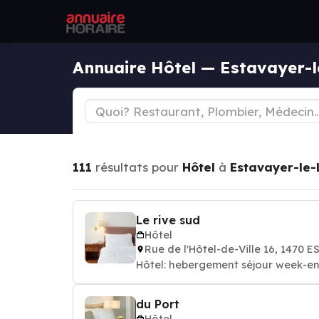
Annuaire Hôtel — Estavayer-
111
résultats pour
Hôtel
à
Estavayer-le-
Le rive sud
Hôtel
Rue de l'Hôtel-de-Ville 16, 1470
Hôtel: hebergement séjour week-en
du Port
Hôtel