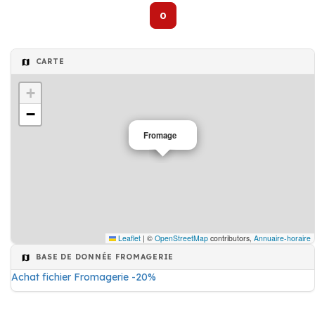
0
CARTE
+
−
Fromage
Leaflet
|
©
OpenStreetMap
contributors,
Annuaire-horaire
BASE DE DONNÉE FROMAGERIE
Achat fichier Fromagerie -20%