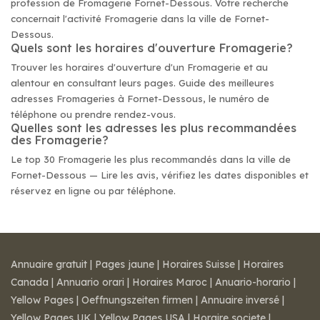
profession de Fromagerie Fornet-Dessous. Votre recherche
concernait l'activité Fromagerie dans la ville de Fornet-
Dessous.
Quels sont les horaires d'ouverture Fromagerie?
Trouver les horaires d'ouverture d'un Fromagerie et au
alentour en consultant leurs pages. Guide des meilleures
adresses Fromageries à Fornet-Dessous, le numéro de
téléphone ou prendre rendez-vous.
Quelles sont les adresses les plus recommandées
des Fromagerie?
Le top 30 Fromagerie les plus recommandés dans la ville de
Fornet-Dessous — Lire les avis, vérifiez les dates disponibles et
réservez en ligne ou par téléphone.
Annuaire gratuit
|
Pages jaune
|
Horaires Suisse
|
Horaires
Canada
|
Annuario orari
|
Horaires Maroc
|
Anuario-horario
|
Yellow Pages
|
Oeffnungszeiten firmen
|
Annuaire inversé
|
Yellow Pages UK
|
Yellow Pages USA
|
Horaire societe
|