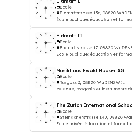
Eidmatt 1
Ecole
Eidmattstrasse 15c, 08820 WäD
École publique: éducation et forma
Eidmatt II
Ecole
Eidmattstrasse 17, 08820 WäDE
École publique: éducation et forma
Musikhaus Ewald Hauser AG
Ecole
Türgass 3, 08820 WäDENSWIL
Musique, magasin et instruments de
The Zurich International Schoo
Ecole
Steinacherstrasse 140, 08820 
Ecole privée: éducation et formati