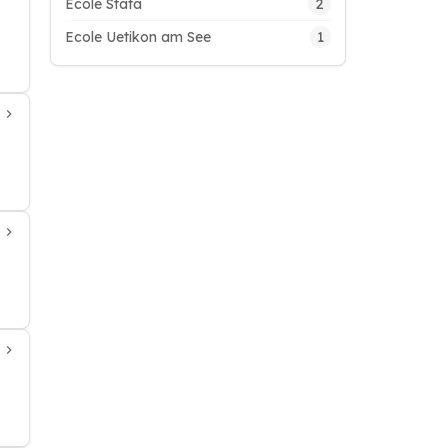
2
Ecole Stäfa
1
Ecole Uetikon am See