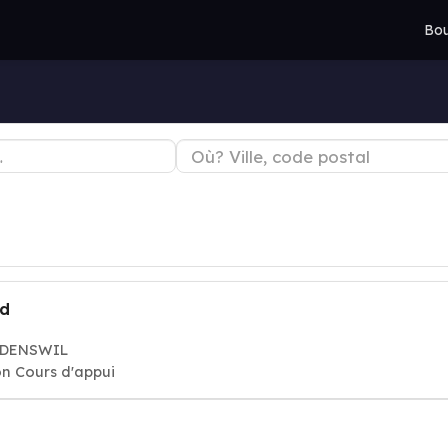
Bou
id
WäDENSWIL
on Cours d'appui