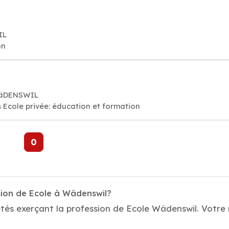
IL
on
WäDENSWIL
 Ecole privée: éducation et formation
0
sion de Ecole à Wädenswil?
tés exerçant la profession de Ecole Wädenswil. Votre 