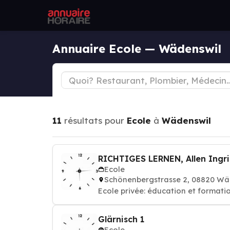
Annuaire Ecole — Wädenswil
11
résultats pour
Ecole
à
Wädenswil
RICHTIGES LERNEN, Allen Ingr
Ecole
Schönenbergstrasse 2, 08820 
Ecole privée: éducation et formati
Glärnisch 1
Ecole