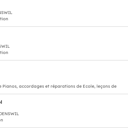
ENSWIL
tion
NSWIL
tion
 Pianos, accordages et réparations de Ecole, leçons de
l
WäDENSWIL
on