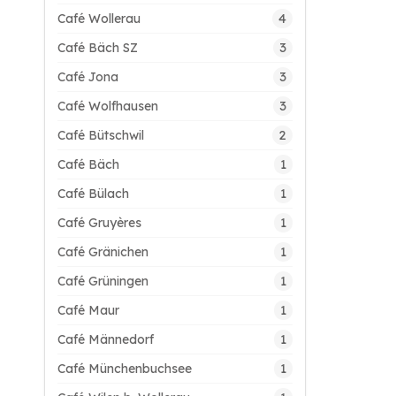
4
Café Wollerau
3
Café Bäch SZ
3
Café Jona
3
Café Wolfhausen
2
Café Bütschwil
1
Café Bäch
1
Café Bülach
1
Café Gruyères
1
Café Gränichen
1
Café Grüningen
1
Café Maur
1
Café Männedorf
1
Café Münchenbuchsee