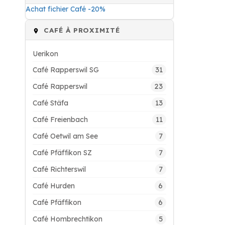
Achat fichier Café -20%
CAFÉ À PROXIMITÉ
Uerikon
31
Café Rapperswil SG
23
Café Rapperswil
13
Café Stäfa
11
Café Freienbach
7
Café Oetwil am See
7
Café Pfäffikon SZ
7
Café Richterswil
6
Café Hurden
6
Café Pfäffikon
5
Café Hombrechtikon