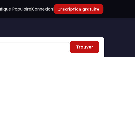
tique Populaire
|
Connexion
|
|
Inscription gratuite
Trouver