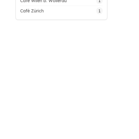
1
Café Wilen b. Wollerau
1
Café Zürich