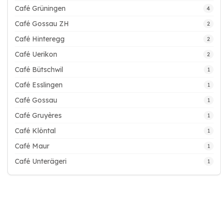
Café Grüningen
4
Café Gossau ZH
2
Café Hinteregg
2
Café Uerikon
2
Café Bütschwil
1
Café Esslingen
1
Café Gossau
1
Café Gruyères
1
Café Klöntal
1
Café Maur
1
Café Unterägeri
1