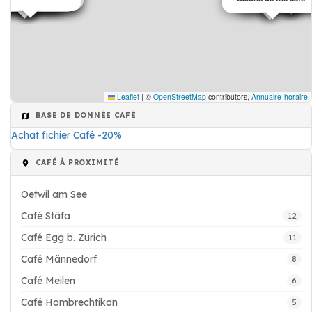
Leaflet
|
©
OpenStreetMap
contributors,
Annuaire-horaire
BASE DE DONNÉE CAFÉ
Achat fichier Café -20%
CAFÉ À PROXIMITÉ
Oetwil am See
Café Stäfa
12
Café Egg b. Zürich
11
Café Männedorf
8
Café Meilen
6
Café Hombrechtikon
5