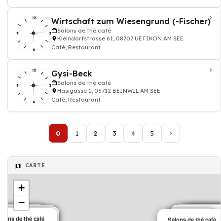
Wirtschaft zum Wiesengrund (-Fischer)
Salons de thé café
Kleindorfstrasse 61, 08707 UETIKON AM SEE
Café, Restaurant
Gysi-Beck
Salons de thé café
Häsigasse 1, 05712 BEINWIL AM SEE
Café, Restaurant
0
1
2
3
4
5
CARTE
+
−
Café
Salons de thé
Café
lons de thé café
Salons de thé 
Café
Salons de thé 
Café
Café
Salons de thé café
Café
Café
Café
alons de thé café
alons de thé café
Café
Café
lons de thé café
Salons de thé café
Café