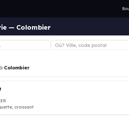
Bou
rie — Colombier
à
Colombier
t
IER
guette, croissant