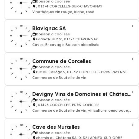
Boisson alcoolisée
, 01374 CORCELLES-SUR-CHAVORNAY
Vinothèque: vin rouge, blanc, rosé
Blavignac SA
Boisson alcoolisée
Grand'Rue 27c, 01373 CHAVORNAY
Caves, Encavage: Boisson alcoolisée
Commune de Corcelles
Boisson alcoolisée
rue du Collège 5, 01562 CORCELLES-PRèS-PAYERNE
Commerce de Bouteille de vin
Devigny Vins de Domaines et Châteaux SA
Boisson alcoolisée
, 01426 CORCELLES-PRèS-CONCISE
Commerce de Bouteille de vin, viticulture: oenologue,
vendangeur, vigneron
Cave des Murailles
Boisson alcoolisée
chemin du Château 5A, 01321 ARNEX-SUR-ORBE