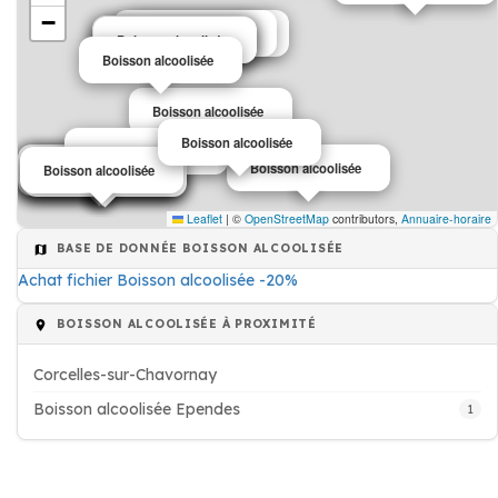
−
Boisson alcoolisée
Boisson alcoolisée
Boisson alcoolisée
Boisson alcoolisée
Boisson alcoolisée
Boisson alcoolisée
Boisson alcoolisée
Boisson alcoolisée
Boisson alcoolisée
Boisson alcoolisée
Boisson alcoolisée
Boisson alcoolisée
Boisson alcoolisée
Boisson alcoolisée
Boisson alcoolisée
Boisson alcoolisée
Boisson alcoolisée
Leaflet
|
©
OpenStreetMap
contributors,
Annuaire-horaire
BASE DE DONNÉE BOISSON ALCOOLISÉE
Achat fichier Boisson alcoolisée -20%
BOISSON ALCOOLISÉE À PROXIMITÉ
Corcelles-sur-Chavornay
Boisson alcoolisée Ependes
1