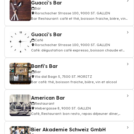
Guacci's Bar
Bar
Rorschacher Strasse 100, 9000 ST. GALLEN
Bar Restaurant: café et thé, boisson fraiche, bière, vin
et alcool
Guacci's Bar
Café
Rorschacher Strasse 100, 9000 ST. GALLEN
Café: dégustation café expresso, boisson chaude et
thé, Restaurant
Banfi's Bar
Bar
Via dal Bagn 5, 7500 ST. MORITZ
Bar café: thé, boisson fraiche, bière, vin et alcool
American Bar
Restaurant
Webergasse 8, 9000 ST. GALLEN
Café, Restaurant: bon resto, repas déjeuner dîner,
restauration
Bier Akademie Schweiz GmbH