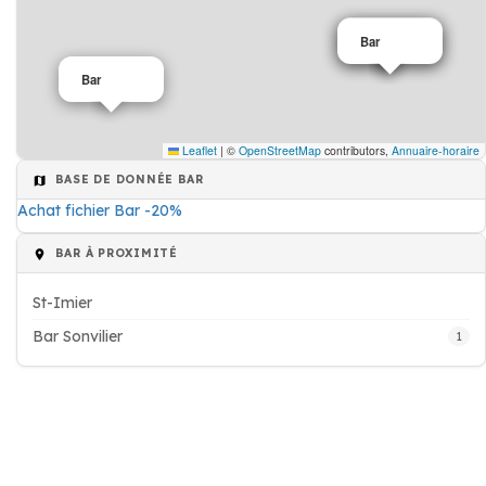
Bar
Bar
Bar
Leaflet
|
©
OpenStreetMap
contributors,
Annuaire-horaire
BASE DE DONNÉE BAR
Achat fichier Bar -20%
BAR À PROXIMITÉ
St-Imier
Bar Sonvilier
1