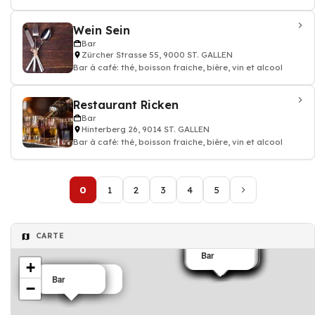
Wein Sein
Bar
Zürcher Strasse 55, 9000 ST. GALLEN
Bar à café: thé, boisson fraiche, bière, vin et alcool
Restaurant Ricken
Bar
Hinterberg 26, 9014 ST. GALLEN
Bar à café: thé, boisson fraiche, bière, vin et alcool
0
1
2
3
4
5
CARTE
Bar
Bar
Bar
Bar
Bar
Bar
Bar
Café
Restaurant
Bar
Bar
Bar
Bar
Bar
+
Salons de thé café
Bar
Bar
−