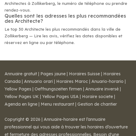
Architectes à Zollikerberg, le numéro de téléphone ou prendre
rendez-vous.
Quelles sont les adresses les plus recommandées
des Architecte?
Le top 30 Architecte les plus recommandés dans la ville de
Zollikerberg — Lire les avis, vérifiez les dates disponibles et
réservez en ligne ou par téléphone.
Annuaire gratuit
|
Pages jaune
|
Horaires Suisse
|
Horaires
Canada
|
Annuario orari
|
Horaires Maroc
|
Anuario-horario
|
Yellow Pages
|
Oeffnungszeiten firmen
|
Annuaire inversé
|
Yellow Pages UK
|
Yellow Pages USA
|
Horaire societe
|
Agenda en ligne
|
Menu restaurant
|
Gestion de chantier
Copyright © 2026 | Annuaire-horaire est l’annuaire
professionnel qui vous aide à trouver les horaires d’ouverture
et fermeture des adresses professionnelles. Besoin d'une