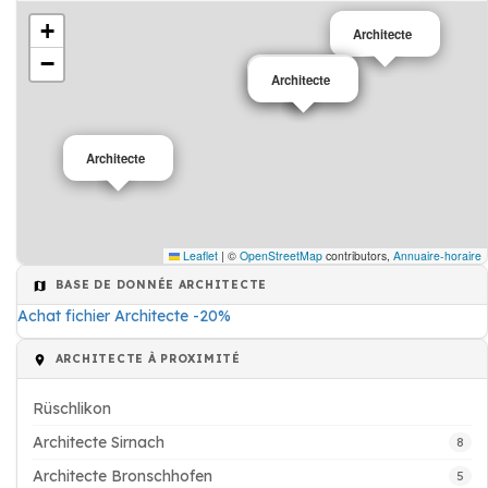
+
Architecte
−
Architecte
Architecte
Architecte
Leaflet
|
©
OpenStreetMap
contributors,
Annuaire-horaire
BASE DE DONNÉE ARCHITECTE
Achat fichier Architecte -20%
ARCHITECTE À PROXIMITÉ
Rüschlikon
Architecte Sirnach
8
Architecte Bronschhofen
5