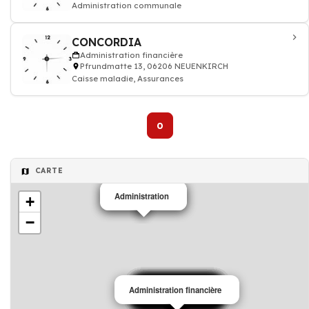
Administration communale
CONCORDIA
Administration financière
Pfrundmatte 13, 06206 NEUENKIRCH
Caisse maladie, Assurances
0
CARTE
Administration
Administration
+
−
Administration financière
Administration
Administration
Administration
Administration
Administration
Administration
Administration
Administration
Administration
Administration
Administration
Administration
Administration
Administration
Administration
Administration