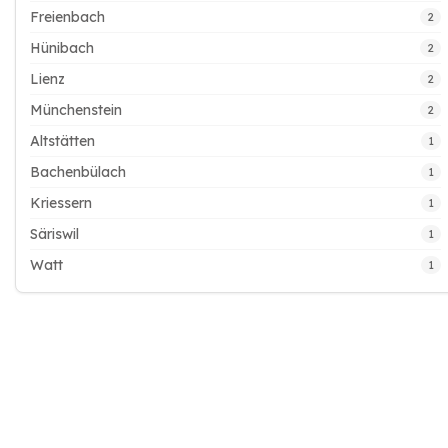
Freienbach
2
Hünibach
2
Lienz
2
Münchenstein
2
Altstätten
1
Bachenbülach
1
Kriessern
1
Säriswil
1
Watt
1