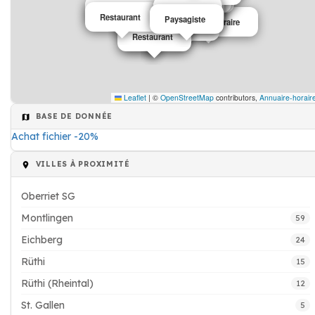
Machines et outils agricoles
Restaurant
Café
Café
Restaurant
Restaurant
Paysagiste
Maison de retraire
Papeterie
Restaurant
Café
Leaflet
|
©
OpenStreetMap
contributors,
Annuaire-horair
BASE DE DONNÉE
Achat fichier -20%
VILLES À PROXIMITÉ
Oberriet SG
Montlingen
59
Eichberg
24
Rüthi
15
Rüthi (Rheintal)
12
St. Gallen
5