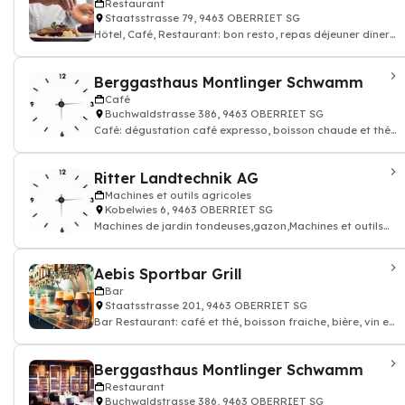
Restaurant
Staatsstrasse 79, 9463 OBERRIET SG
Hôtel, Café, Restaurant: bon resto, repas déjeuner dîner,
restauration
Berggasthaus Montlinger Schwamm
Café
Buchwaldstrasse 386, 9463 OBERRIET SG
Café: dégustation café expresso, boisson chaude et thé,
Restaurant
Ritter Landtechnik AG
Machines et outils agricoles
Kobelwies 6, 9463 OBERRIET SG
Machines de jardin tondeuses,gazon,Machines et outils
agricoles
Aebis Sportbar Grill
Bar
Staatsstrasse 201, 9463 OBERRIET SG
Bar Restaurant: café et thé, boisson fraiche, bière, vin et
alcool
Berggasthaus Montlinger Schwamm
Restaurant
Buchwaldstrasse 386, 9463 OBERRIET SG