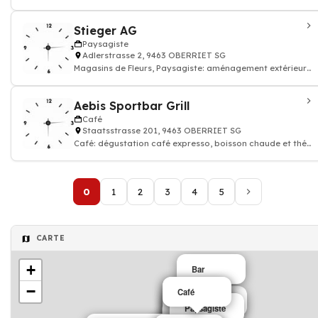
et thé, Restaurant
Stieger AG
Paysagiste
Adlerstrasse 2, 9463 OBERRIET SG
Magasins de Fleurs, Paysagiste: aménagement extérieur
et entertien paysage
Aebis Sportbar Grill
Café
Staatsstrasse 201, 9463 OBERRIET SG
Café: dégustation café expresso, boisson chaude et thé,
Restaurant, Bar
0
1
2
3
4
5
CARTE
+
Bar
−
Bar
Café
Psychologue
Transport
Café
Paysagiste
Restaurant
Café