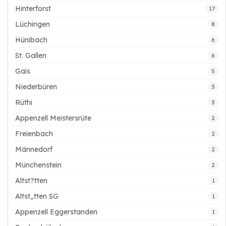
Hinterforst
17
Lüchingen
8
Hünibach
6
St. Gallen
6
Gais
5
Niederbüren
3
Rüthi
3
Appenzell Meistersrüte
2
Freienbach
2
Männedorf
2
Münchenstein
2
Altst?tten
1
Altst„tten SG
1
Appenzell Eggerstanden
1