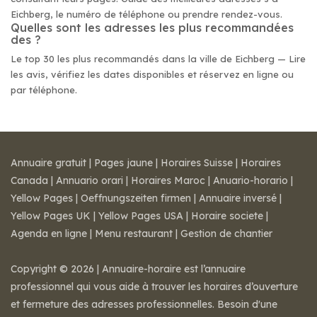
Eichberg, le numéro de téléphone ou prendre rendez-vous.
Quelles sont les adresses les plus recommandées
des ?
Le top 30 les plus recommandés dans la ville de Eichberg — Lire
les avis, vérifiez les dates disponibles et réservez en ligne ou
par téléphone.
Annuaire gratuit
|
Pages jaune
|
Horaires Suisse
|
Horaires
Canada
|
Annuario orari
|
Horaires Maroc
|
Anuario-horario
|
Yellow Pages
|
Oeffnungszeiten firmen
|
Annuaire inversé
|
Yellow Pages UK
|
Yellow Pages USA
|
Horaire societe
|
Agenda en ligne
|
Menu restaurant
|
Gestion de chantier
Copyright © 2026 | Annuaire-horaire est l’annuaire
professionnel qui vous aide à trouver les horaires d’ouverture
et fermeture des adresses professionnelles. Besoin d'une