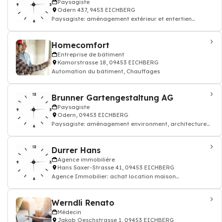
Paysagiste
Odern 437, 9453 EICHBERG
Paysagiste: aménagement extérieur et entertien
paysage
Homecomfort
Entreprise de bâtiment
Kamorstrasse 18, 09453 EICHBERG
Automation du bâtiment, Chauffages
Brunner Gartengestaltung AG
Paysagiste
Odern, 09453 EICHBERG
Paysagiste: aménagement environment, architecture
et design
Durrer Hans
Agence immobilière
Hans Saxer-Strasse 41, 09453 EICHBERG
Agence Immobilier: achat location maison
appartement terrain...
Werndli Renato
Médecin
Jakob Oeschstrasse 1, 09453 EICHBERG