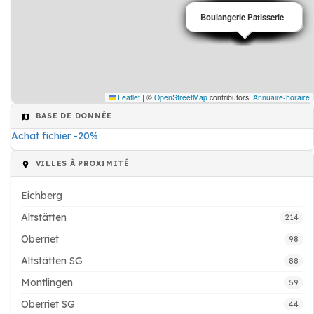
Boulangerie Patisserie
Agence immobilière
Salons de thé café
Salons de thé café
Restaurant
Paysagiste
Architecte
Peinture
Banque
Hôtel
Entreprise de bâtiment
Salons de thé café
Institut de beauté
Restaurant
Paysagiste
Electricien
Médecin
Médecin
Café
Leaflet
|
©
OpenStreetMap
contributors,
Annuaire-horaire
BASE DE DONNÉE
Achat fichier -20%
VILLES À PROXIMITÉ
Eichberg
Altstätten
214
Oberriet
98
Altstätten SG
88
Montlingen
59
Oberriet SG
44