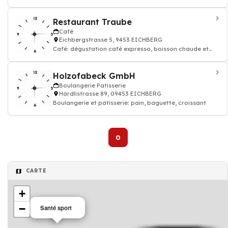
Restaurant Traube
Café
Eichbergstrasse 5, 9453 EICHBERG
Café: dégustation café expresso, boisson chaude et
thé, Restaurant
Holzofabeck GmbH
Boulangerie Patisserie
Härdlistrasse 89, 09453 EICHBERG
Boulangerie et pâtisserie: pain, baguette, croissant
0
CARTE
+
−
Santé sport