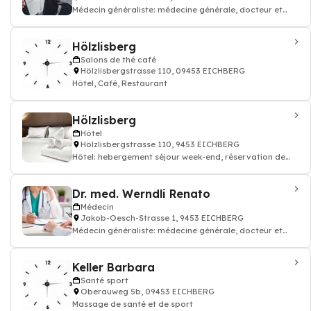
Médecin généraliste: médecine générale, docteur et
médecin traitant
Hölzlisberg
Salons de thé café
Hölzlisbergstrasse 110, 09453 EICHBERG
Hôtel, Café, Restaurant
Hölzlisberg
Hôtel
Hölzlisbergstrasse 110, 9453 EICHBERG
Hôtel: hebergement séjour week-end, réservation de
chambre hotellerie
Dr. med. Werndli Renato
Médecin
Jakob-Oesch-Strasse 1, 9453 EICHBERG
Médecin généraliste: médecine générale, docteur et
médecin traitant
Keller Barbara
Santé sport
Oberauweg 5b, 09453 EICHBERG
Massage de santé et de sport