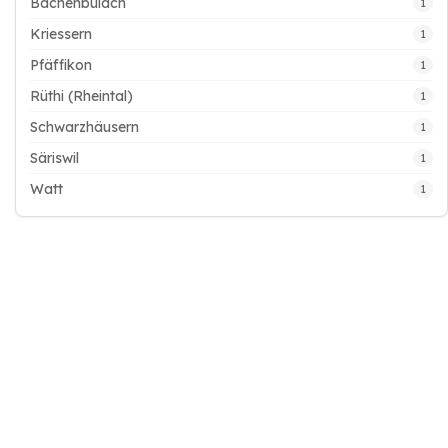
Bachenbülach
1
Kriessern
1
Pfäffikon
1
Rüthi (Rheintal)
1
Schwarzhäusern
1
Säriswil
1
Watt
1