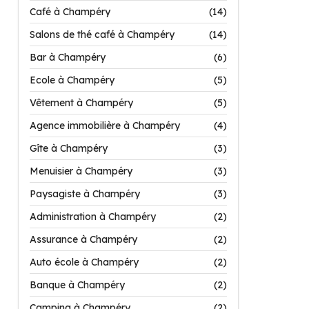
Café à Champéry
(14)
Salons de thé café à Champéry
(14)
Bar à Champéry
(6)
Ecole à Champéry
(5)
Vêtement à Champéry
(5)
Agence immobilière à Champéry
(4)
Gîte à Champéry
(3)
Menuisier à Champéry
(3)
Paysagiste à Champéry
(3)
Administration à Champéry
(2)
Assurance à Champéry
(2)
Auto école à Champéry
(2)
Banque à Champéry
(2)
Camping à Champéry
(2)