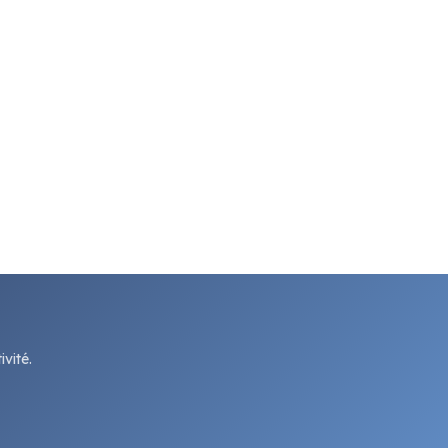
vité.