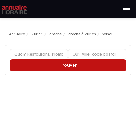
Annuaire
Zürich
crèche
crèche à Zürich
Selnau
Trouver