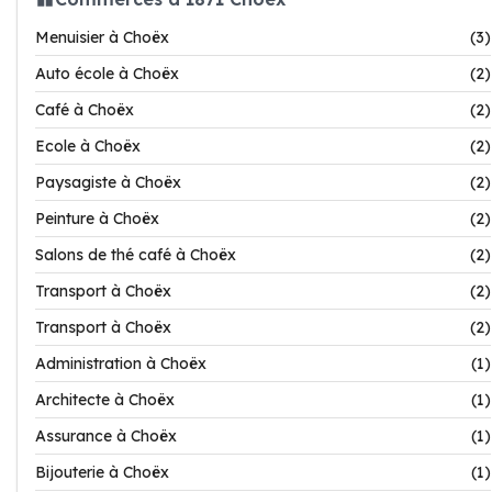
Menuisier à Choëx
(3)
Auto école à Choëx
(2)
Café à Choëx
(2)
Ecole à Choëx
(2)
Paysagiste à Choëx
(2)
Peinture à Choëx
(2)
Salons de thé café à Choëx
(2)
Transport à Choëx
(2)
Transport à Choëx
(2)
Administration à Choëx
(1)
Architecte à Choëx
(1)
Assurance à Choëx
(1)
Bijouterie à Choëx
(1)