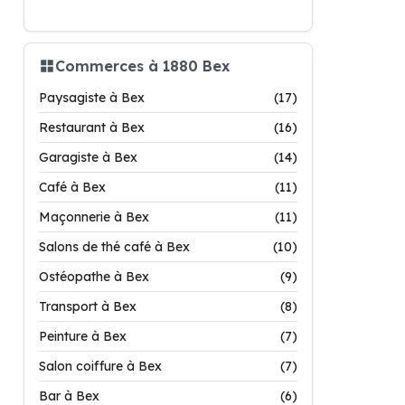
Commerces à 1880 Bex
Paysagiste à Bex
(17)
Restaurant à Bex
(16)
Garagiste à Bex
(14)
Café à Bex
(11)
Maçonnerie à Bex
(11)
Salons de thé café à Bex
(10)
Ostéopathe à Bex
(9)
Transport à Bex
(8)
Peinture à Bex
(7)
Salon coiffure à Bex
(7)
Bar à Bex
(6)