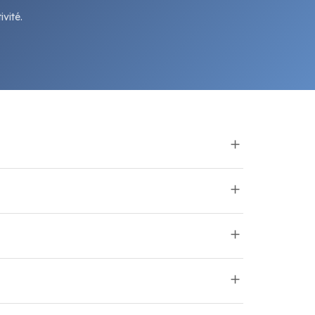
vité.