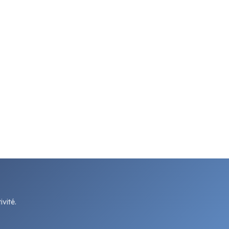
vité.