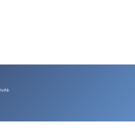
vité.