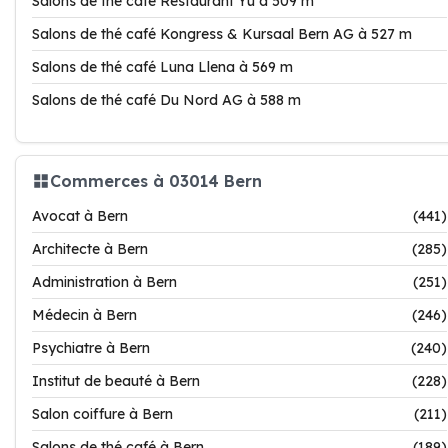
Salons de thé café Restaurant Yù à 509 m
Salons de thé café Kongress & Kursaal Bern AG à 527 m
Salons de thé café Luna Llena à 569 m
Salons de thé café Du Nord AG à 588 m
Commerces à 03014 Bern
Avocat à Bern
(441)
Architecte à Bern
(285)
Administration à Bern
(251)
Médecin à Bern
(246)
Psychiatre à Bern
(240)
Institut de beauté à Bern
(228)
Salon coiffure à Bern
(211)
Salons de thé café à Bern
(189)