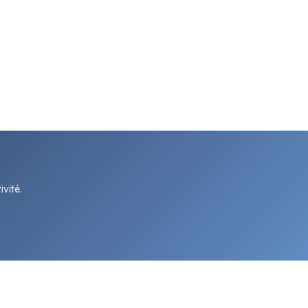
vité.