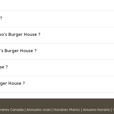
?
po's Burger House ?
s Burger House ?
se ?
rger House ?
raires Canada
|
Annuario orari
|
Horaires Maroc
|
Anuario-horario
|