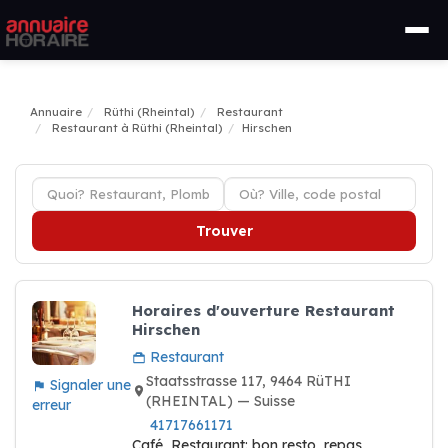
Annuaire
Rüthi (Rheintal)
Restaurant
Restaurant à Rüthi (Rheintal)
Hirschen
Trouver
Horaires d'ouverture Restaurant
Hirschen
Restaurant
Staatsstrasse 117, 9464 RüTHI
Signaler une
(RHEINTAL) — Suisse
erreur
41717661171
Café, Restaurant: bon resto, repas