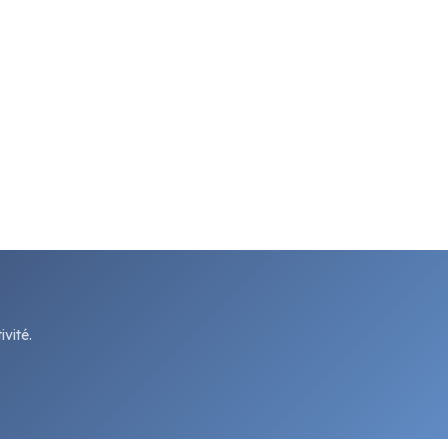
vité.