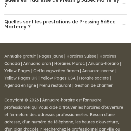
Quelle est l'adresse de Pressing 5àSec Marterey
?
Quelles sont les prestations de Pressing 5àSec
Marterey ?
Annuaire gratuit
|
Pages jaune
|
Horaires Suisse
|
Horaires
Canada
|
Annuario orari
|
Horaires Maroc
|
Anuario-horario
|
Yellow Pages
|
Oeffnungszeiten firmen
|
Annuaire inversé
|
Yellow Pages UK
|
Yellow Pages USA
|
Horaire societe
|
Agenda en ligne
|
Menu restaurant
|
Gestion de chantier
Copyright © 2026 | Annuaire-horaire est l’annuaire
professionnel qui vous aide à trouver les horaires d’ouverture
et fermeture des adresses professionnelles. Besoin d'une
adresse, d'un numéro de téléphone, les heures d’ouverture,
d’un plan d'accès ? Recherchez le professionnel par ville ou