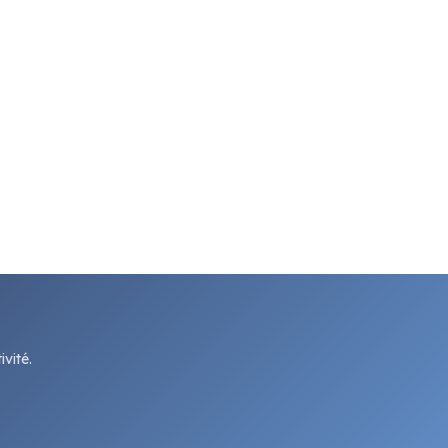
vité.