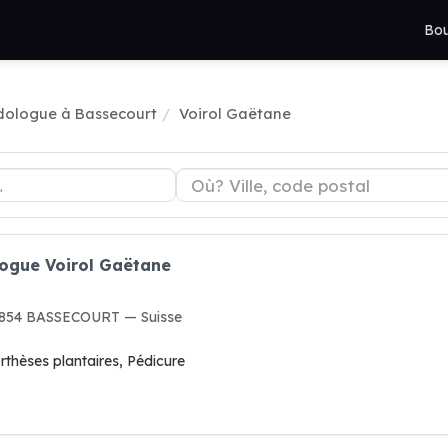
Bou
dologue à Bassecourt
Voirol Gaëtane
logue Voirol Gaëtane
 2854 BASSECOURT — Suisse
rthèses plantaires, Pédicure