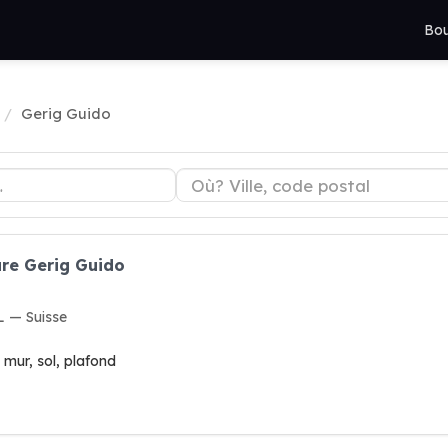
Bou
Gerig Guido
ure Gerig Guido
L — Suisse
 mur, sol, plafond