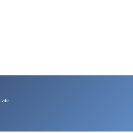
vité.