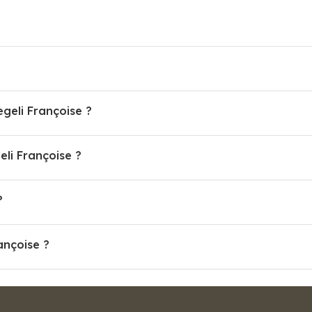
egeli Françoise ?
li Françoise ?
?
ançoise ?