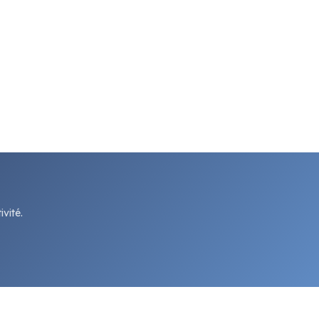
vité.