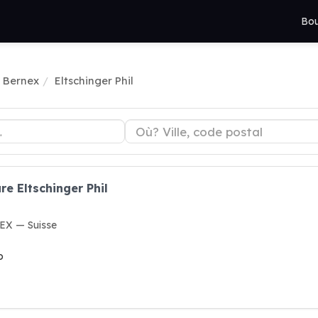
Bou
à Bernex
Eltschinger Phil
re Eltschinger Phil
EX — Suisse
o