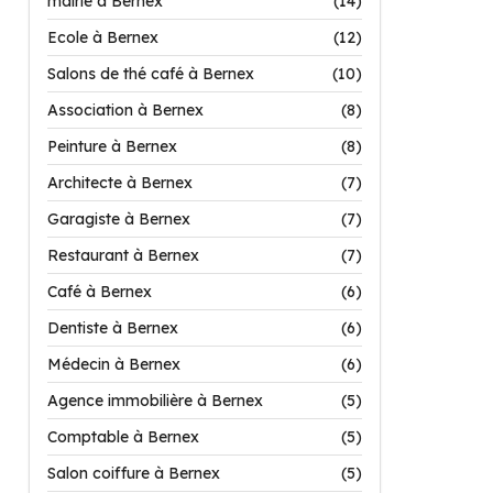
mairie à Bernex
(14)
Ecole à Bernex
(12)
Salons de thé café à Bernex
(10)
Association à Bernex
(8)
Peinture à Bernex
(8)
Architecte à Bernex
(7)
Garagiste à Bernex
(7)
Restaurant à Bernex
(7)
Café à Bernex
(6)
Dentiste à Bernex
(6)
Médecin à Bernex
(6)
Agence immobilière à Bernex
(5)
Comptable à Bernex
(5)
Salon coiffure à Bernex
(5)