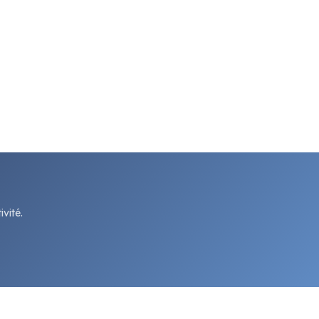
vité.