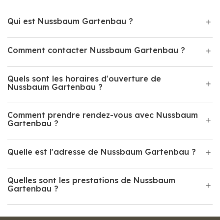
Qui est Nussbaum Gartenbau ?
Comment contacter Nussbaum Gartenbau ?
Quels sont les horaires d'ouverture de
Nussbaum Gartenbau ?
Comment prendre rendez-vous avec Nussbaum
Gartenbau ?
Quelle est l'adresse de Nussbaum Gartenbau ?
Quelles sont les prestations de Nussbaum
Gartenbau ?