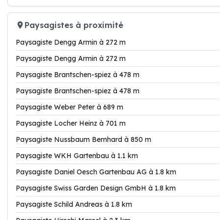
Paysagistes à proximité
Paysagiste Dengg Armin à 272 m
Paysagiste Dengg Armin à 272 m
Paysagiste Brantschen-spiez à 478 m
Paysagiste Brantschen-spiez à 478 m
Paysagiste Weber Peter à 689 m
Paysagiste Locher Heinz à 701 m
Paysagiste Nussbaum Bernhard à 850 m
Paysagiste WKH Gartenbau à 1.1 km
Paysagiste Daniel Oesch Gartenbau AG à 1.8 km
Paysagiste Swiss Garden Design GmbH à 1.8 km
Paysagiste Schild Andreas à 1.8 km