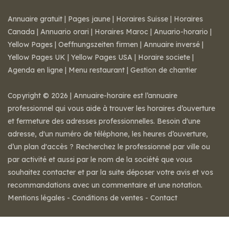
Annuaire gratuit
|
Pages jaune
|
Horaires Suisse
|
Horaires
Canada
|
Annuario orari
|
Horaires Maroc
|
Anuario-horario
|
Yellow Pages
|
Oeffnungszeiten firmen
|
Annuaire inversé
|
Yellow Pages UK
|
Yellow Pages USA
|
Horaire societe
|
Agenda en ligne
|
Menu restaurant
|
Gestion de chantier
Copyright © 2026 | Annuaire-horaire est l’annuaire
professionnel qui vous aide à trouver les horaires d’ouverture
et fermeture des adresses professionnelles. Besoin d'une
adresse, d'un numéro de téléphone, les heures d’ouverture,
d’un plan d'accès ? Recherchez le professionnel par ville ou
par activité et aussi par le nom de la société que vous
souhaitez contacter et par la suite déposer votre avis et vos
recommandations avec un commentaire et une notation.
Mentions légales
-
Conditions de ventes
-
Contact