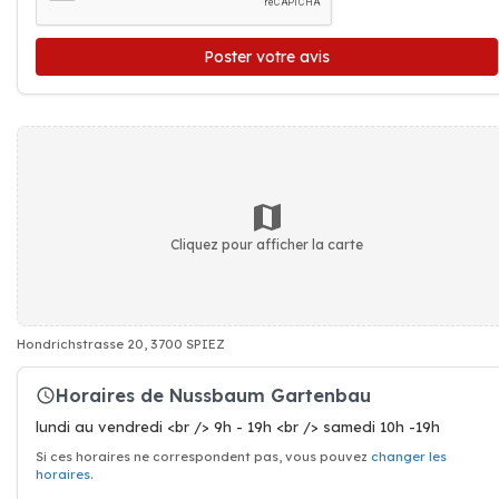
Poster votre avis
Cliquez pour afficher la carte
Hondrichstrasse 20, 3700 SPIEZ
Horaires de Nussbaum Gartenbau
lundi au vendredi <br /> 9h - 19h <br /> samedi 10h -19h
Si ces horaires ne correspondent pas, vous pouvez
changer les
horaires
.