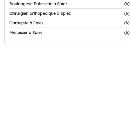
Boulangerie Patisserie à Spiez
(6)
Chirurgien orthopédique à Spiez
(6)
Garagiste à Spiez
(6)
Menuisier à Spiez
(6)