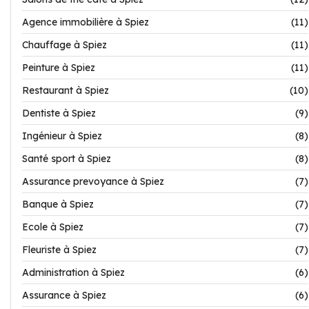
Agence immobilière à Spiez
(11)
Chauffage à Spiez
(11)
Peinture à Spiez
(11)
Restaurant à Spiez
(10)
Dentiste à Spiez
(9)
Ingénieur à Spiez
(8)
Santé sport à Spiez
(8)
Assurance prevoyance à Spiez
(7)
Banque à Spiez
(7)
Ecole à Spiez
(7)
Fleuriste à Spiez
(7)
Administration à Spiez
(6)
Assurance à Spiez
(6)