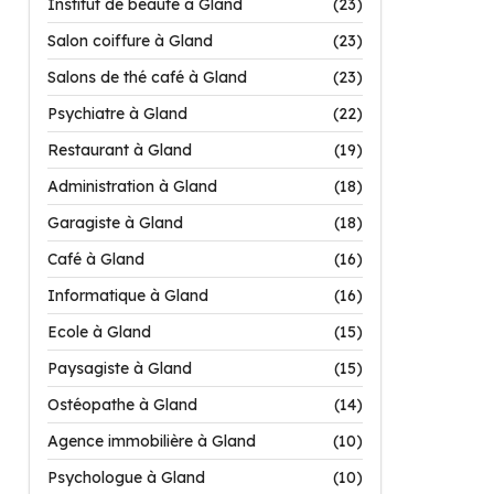
Institut de beauté à Gland
(23)
Salon coiffure à Gland
(23)
Salons de thé café à Gland
(23)
Psychiatre à Gland
(22)
Restaurant à Gland
(19)
Administration à Gland
(18)
Garagiste à Gland
(18)
Café à Gland
(16)
Informatique à Gland
(16)
Ecole à Gland
(15)
Paysagiste à Gland
(15)
Ostéopathe à Gland
(14)
Agence immobilière à Gland
(10)
Psychologue à Gland
(10)