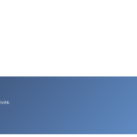
vité.