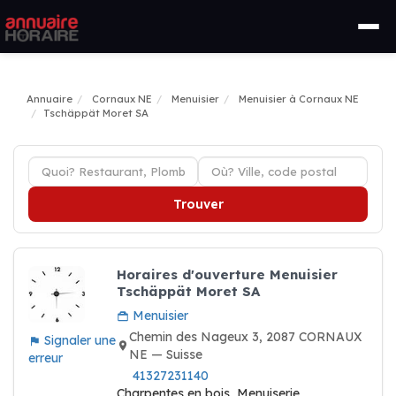
Annuaire
Cornaux NE
Menuisier
Menuisier à Cornaux NE
Tschäppät Moret SA
Trouver
Horaires d'ouverture Menuisier
Tschäppät Moret SA
Menuisier
Chemin des Nageux 3, 2087 CORNAUX
Signaler une
NE — Suisse
erreur
41327231140
Charpentes en bois, Menuiserie