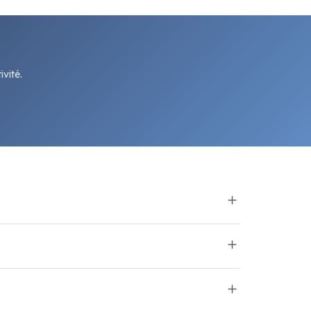
vité.