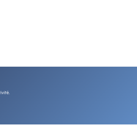
vité.