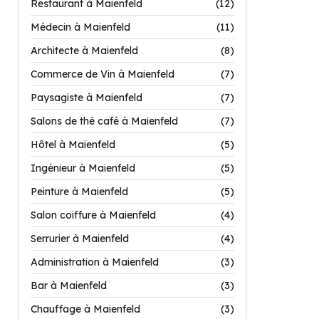
Restaurant à Maienfeld
(12)
Médecin à Maienfeld
(11)
Architecte à Maienfeld
(8)
Commerce de Vin à Maienfeld
(7)
Paysagiste à Maienfeld
(7)
Salons de thé café à Maienfeld
(7)
Hôtel à Maienfeld
(5)
Ingénieur à Maienfeld
(5)
Peinture à Maienfeld
(5)
Salon coiffure à Maienfeld
(4)
Serrurier à Maienfeld
(4)
Administration à Maienfeld
(3)
Bar à Maienfeld
(3)
Chauffage à Maienfeld
(3)