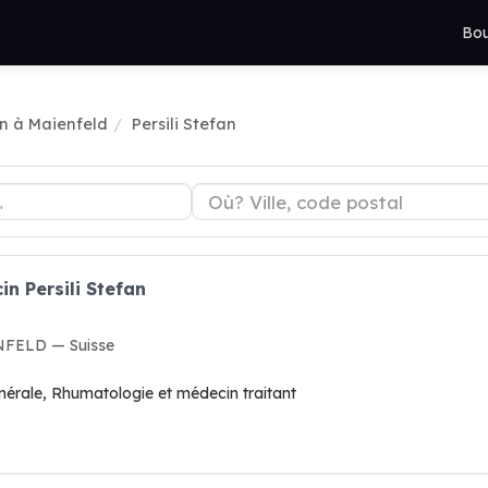
Bou
n à Maienfeld
Persili Stefan
n Persili Stefan
NFELD — Suisse
nérale, Rhumatologie et médecin traitant