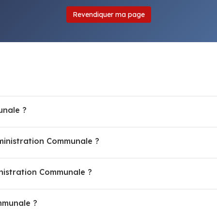
Revendiquer ma page
unale ?
dministration Communale ?
istration Communale ?
ommunale ?