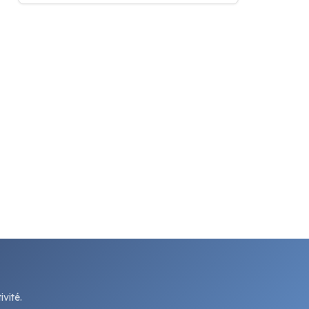
vité.