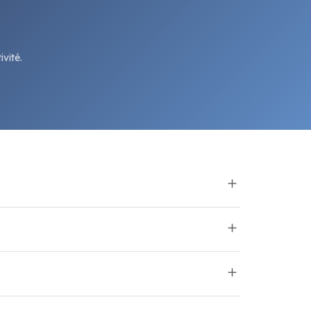
vité.