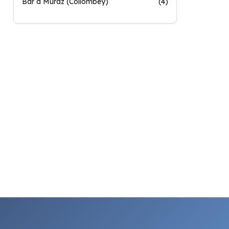
Bar à Muraz (Collombey)
(4)