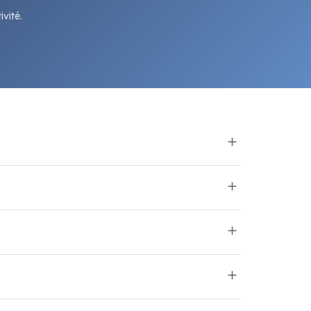
vité.