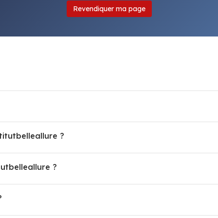
Revendiquer ma page
itutbelleallure ?
tbelleallure ?
?