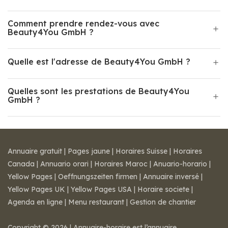
Comment prendre rendez-vous avec
Beauty4You GmbH ?
Quelle est l'adresse de Beauty4You GmbH ?
Quelles sont les prestations de Beauty4You
GmbH ?
Annuaire gratuit
|
Pages jaune
|
Horaires Suisse
|
Horaires
Canada
|
Annuario orari
|
Horaires Maroc
|
Anuario-horario
|
Yellow Pages
|
Oeffnungszeiten firmen
|
Annuaire inversé
|
Yellow Pages UK
|
Yellow Pages USA
|
Horaire societe
|
Agenda en ligne
|
Menu restaurant
|
Gestion de chantier
Copyright © 2026 | Annuaire-horaire est l’annuaire