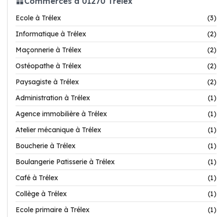
Commerces à 01270 Trélex
Ecole à Trélex
(3)
Informatique à Trélex
(2)
Maçonnerie à Trélex
(2)
Ostéopathe à Trélex
(2)
Paysagiste à Trélex
(2)
Administration à Trélex
(1)
Agence immobilière à Trélex
(1)
Atelier mécanique à Trélex
(1)
Boucherie à Trélex
(1)
Boulangerie Patisserie à Trélex
(1)
Café à Trélex
(1)
Collège à Trélex
(1)
Ecole primaire à Trélex
(1)