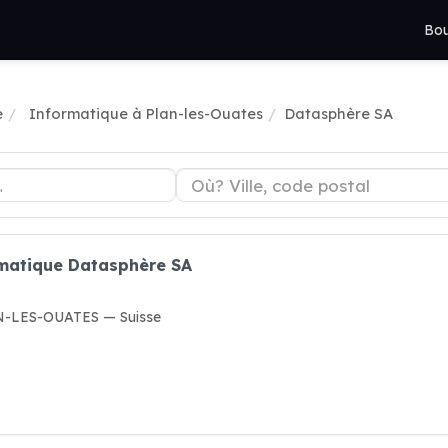
Bou
e
Informatique à Plan-les-Ouates
Datasphère SA
rmatique Datasphère SA
AN-LES-OUATES — Suisse