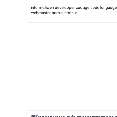
informaticien developper codage code language 
webmaster administrateur
Donnez votre avis et recommandatio