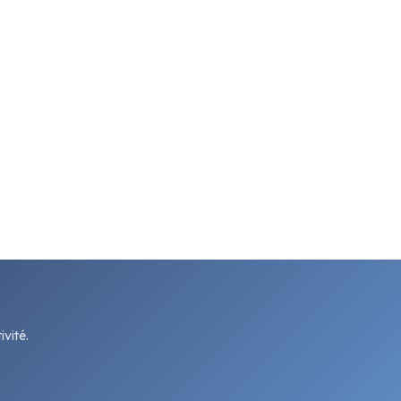
vité.