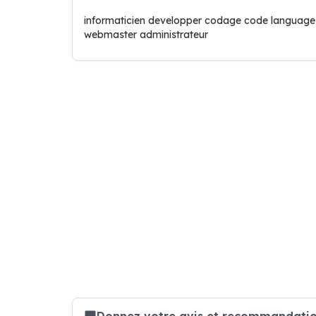
informaticien developper codage code language 
webmaster administrateur
Donnez votre avis et recommandation