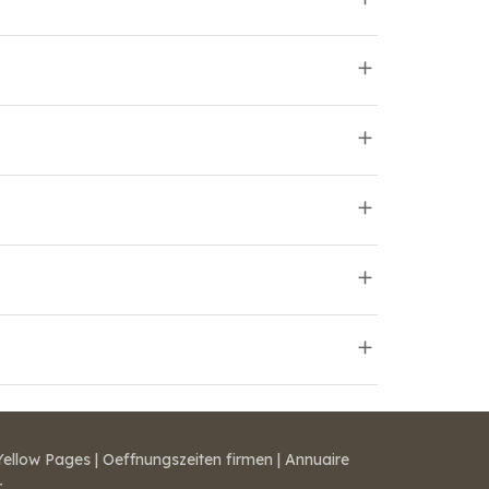
Yellow Pages
|
Oeffnungszeiten firmen
|
Annuaire
r