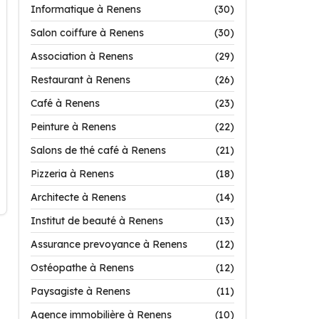
Informatique à Renens
(30)
Salon coiffure à Renens
(30)
Association à Renens
(29)
Restaurant à Renens
(26)
Café à Renens
(23)
Peinture à Renens
(22)
Salons de thé café à Renens
(21)
Pizzeria à Renens
(18)
Architecte à Renens
(14)
Institut de beauté à Renens
(13)
Assurance prevoyance à Renens
(12)
Ostéopathe à Renens
(12)
Paysagiste à Renens
(11)
Agence immobilière à Renens
(10)