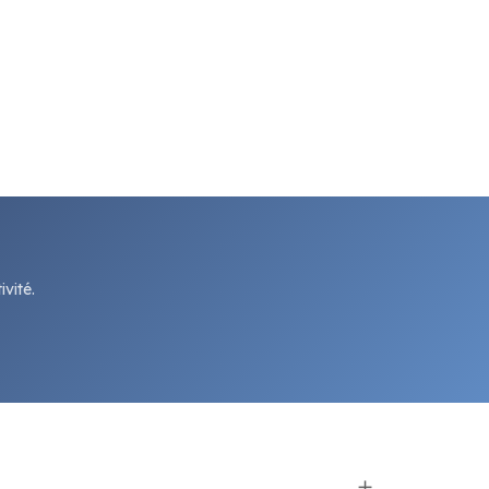
vité.