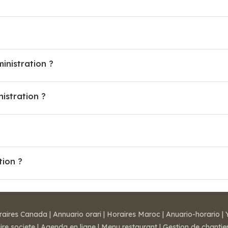
inistration ?
istration ?
tion ?
raires Canada
|
Annuario orari
|
Horaires Maroc
|
Anuario-horario
|
ire societe
|
Agenda en ligne
|
Menu restaurant
|
Gestion de chantie