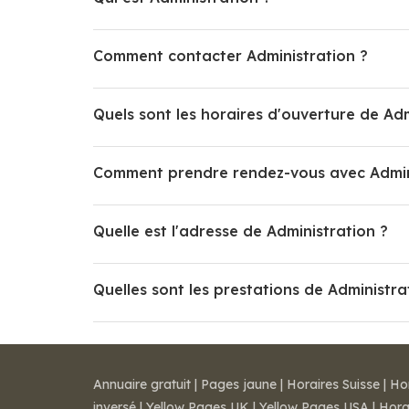
Comment contacter Administration ?
Quels sont les horaires d'ouverture de Adm
Comment prendre rendez-vous avec Admin
Quelle est l'adresse de Administration ?
Quelles sont les prestations de Administra
Annuaire gratuit
|
Pages jaune
|
Horaires Suisse
|
Ho
inversé
|
Yellow Pages UK
|
Yellow Pages USA
|
Hora